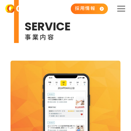
人類未踏の超高齢社会を
採用情報
SERVICE
成功に導く
立役者になる
事業内容
私たちの理念
カイテクのビジョン・ミッション
ビジョン
ミッション
バリュー
事業内容
社会的インパクト