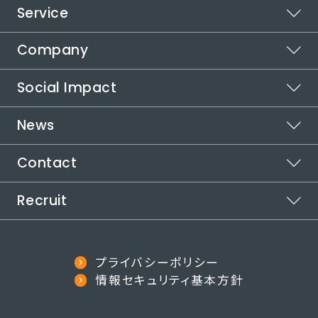
Service
ビジョン
ミッション
Company
スポットワーク
バリュー
カイテク
Social Impact
企業情報
シフト管理
本社所在地
News
代表メッセージ
カイテクシフト
受賞歴
取り組む社会課題
Contact
運営メディア
お知らせ
自治体連携
インパクトロジック
カイテクメディア
Recruit
ご利用についてお困りの方
代表メッセージ
社会課題の解決方法
カイテクで働きたい方
採用情報
役員紹介
プライバシーポリシー
その他のお問い合わせ
note
情報セキュリティ基本方針