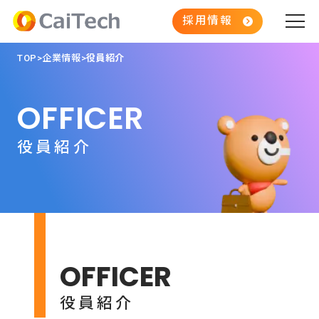
採用情報
TOP
企業情報
役員紹介
私たちの理念
OFFICER
ビジョン
役員紹介
ミッション
バリュー
事業内容
OFFICER
社会的インパクト
役員紹介