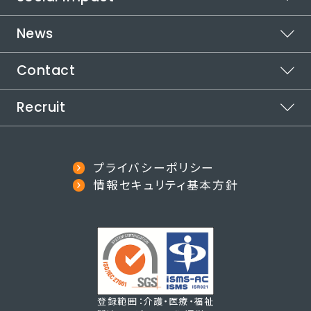
企業情報
シフト管理
本社所在地
News
代表メッセージ
カイテクシフト
受賞歴
取り組む社会課題
Contact
運営メディア
お知らせ
自治体連携
インパクトロジック
カイテクメディア
Recruit
ご利用についてお困りの方
代表メッセージ
社会課題の解決方法
カイテクで働きたい方
採用情報
役員紹介
プライバシーポリシー
その他のお問い合わせ
note
情報セキュリティ基本方針
登録範囲：介護・医療・福祉