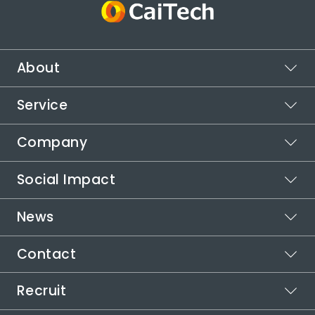
About
Service
ビジョン
ミッション
Company
スポットワーク
バリュー
カイテク
Social Impact
シフト管理
企業情報
カイテクシフト
本社所在地
News
運営メディア
代表メッセージ
受賞歴
カイテクメディア
取り組む社会課題
自治体連携
Contact
お知らせ
インパクトロジック
代表メッセージ
社会課題の解決方法
役員紹介
Recruit
ご利用についてお困りの方
カイテクで働きたい方