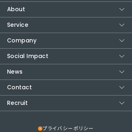
About
Service
ビジョン
ミッション
Company
スポットワーク
バリュー
カイテク
Social Impact
シフト管理
企業情報
カイテクシフト
本社所在地
News
運営メディア
代表メッセージ
受賞歴
カイテクメディア
取り組む社会課題
自治体連携
Contact
お知らせ
インパクトロジック
代表メッセージ
社会課題の解決方法
役員紹介
Recruit
ご利用についてお困りの方
カイテクで働きたい方
採用情報
その他のお問い合わせ
note
プライバシーポリシー