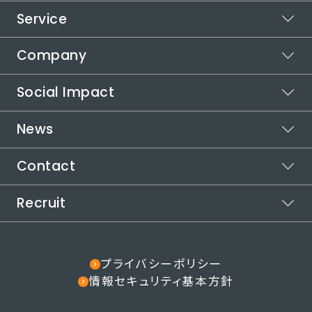
Service
ビジョン
ミッション
Company
スポットワーク
バリュー
カイテク
Social Impact
シフト管理
企業情報
カイテクシフト
本社所在地
News
運営メディア
代表メッセージ
受賞歴
カイテクメディア
取り組む社会課題
自治体連携
Contact
お知らせ
インパクトロジック
代表メッセージ
社会課題の解決方法
役員紹介
Recruit
ご利用についてお困りの方
カイテクで働きたい方
採用情報
その他のお問い合わせ
note
プライバシーポリシー
情報セキュリティ基本方針