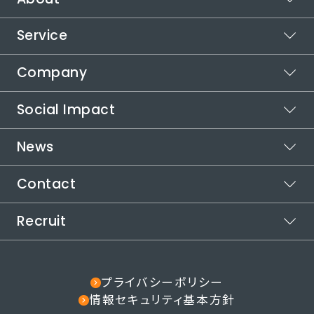
Service
ビジョン
ミッション
Company
スポットワーク
バリュー
カイテク
Social Impact
シフト管理
企業情報
カイテクシフト
本社所在地
News
運営メディア
代表メッセージ
受賞歴
カイテクメディア
取り組む社会課題
自治体連携
Contact
お知らせ
インパクトロジック
代表メッセージ
社会課題の解決方法
役員紹介
Recruit
ご利用についてお困りの方
カイテクで働きたい方
採用情報
その他のお問い合わせ
note
プライバシーポリシー
情報セキュリティ基本方針