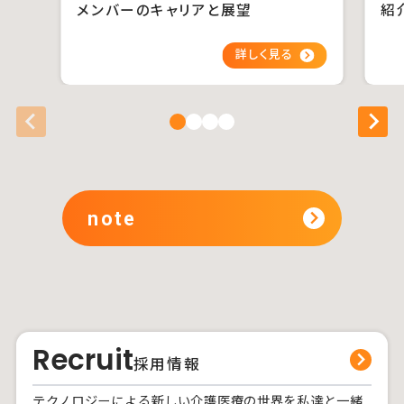
メンバーのキャリアと展望
紹
note
Recruit
採用情報
テクノロジーによる新しい介護医療の世界を私達と一緒