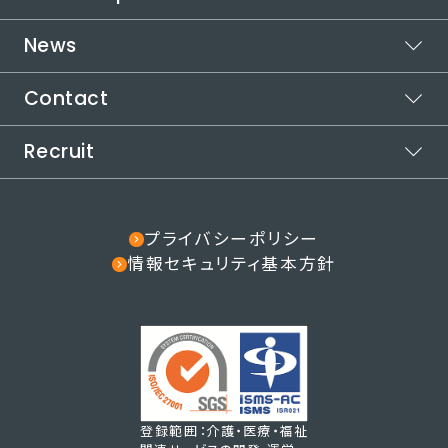
カイテクシフト
本社所在地
News
運営メディア
代表メッセージ
受賞歴
カイテクメディア
取り組む社会課題
自治体連携
Contact
お知らせ
インパクトロジック
代表メッセージ
社会課題の解決方法
役員紹介
Recruit
ご利用についてお困りの方
カイテクで働きたい方
採用情報
その他のお問い合わせ
note
プライバシーポリシー
情報セキュリティ基本方針
登録範囲：介護・医療・福祉