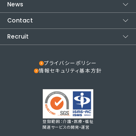
News
運営メディア
代表メッセージ
受賞歴
カイテクメディア
取り組む社会課題
自治体連携
Contact
お知らせ
インパクトロジック
代表メッセージ
社会課題の解決方法
役員紹介
Recruit
ご利用についてお困りの方
カイテクで働きたい方
採用情報
その他のお問い合わせ
note
プライバシーポリシー
情報セキュリティ基本方針
登録範囲：介護・医療・福祉
関連サービスの開発・運営