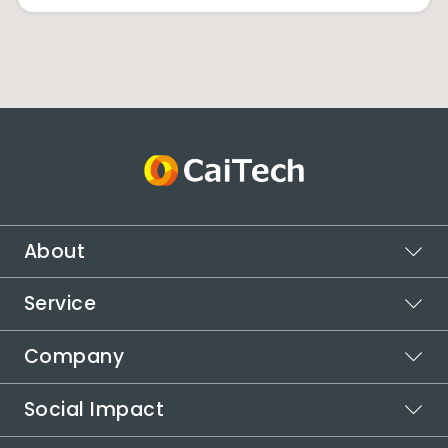
About
Service
ビジョン
ミッション
Company
スポットワーク
バリュー
カイテク
Social Impact
シフト管理
企業情報
カイテクシフト
本社所在地