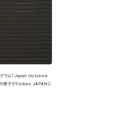
apan Inclusive
様子がForbes JAPANに