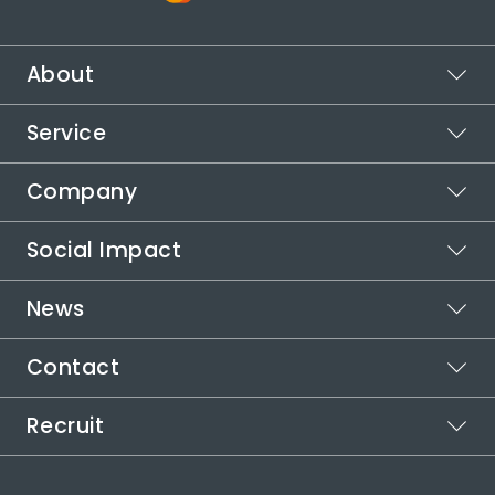
About
Service
ビジョン
ミッション
Company
スポットワーク
バリュー
カイテク
Social Impact
シフト管理
企業情報
カイテクシフト
本社所在地
News
運営メディア
代表メッセージ
受賞歴
カイテクメディア
取り組む社会課題
自治体連携
Contact
お知らせ
インパクトロジック
代表メッセージ
社会課題の解決方法
役員紹介
Recruit
ご利用についてお困りの方
カイテクで働きたい方
採用情報
その他のお問い合わせ