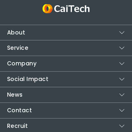
About
Service
ビジョン
ミッション
Company
スポットワーク
バリュー
カイテク
Social Impact
シフト管理
企業情報
カイテクシフト
本社所在地
News
運営メディア
代表メッセージ
受賞歴
カイテクメディア
取り組む社会課題
自治体連携
Contact
お知らせ
インパクトロジック
代表メッセージ
社会課題の解決方法
役員紹介
Recruit
ご利用についてお困りの方